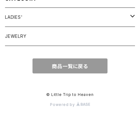
LADIES'
VINTAGE
JEWELRY
GUNNESAX
TOPS
商品一覧に戻る
DRESS
BOTTOMS
© Little Trip to Heaven
Powered by
OTHER
BAG