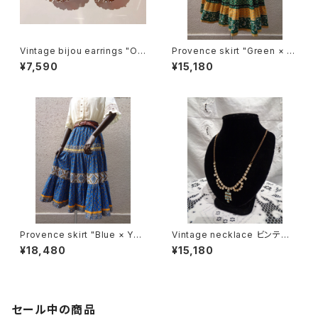
Vintage bijou earrings "Ov
Provence skirt "Green × Y
al shape" ビジュー オーバル
ellow" プロヴァンス スカート
¥7,590
¥15,180
型 イヤリング
"グリーン × イエロー"
Provence skirt "Blue × Yell
Vintage necklace ビンテー
ow" プロヴァンス スカート "ブ
ジネックレス
¥18,480
¥15,180
ルー × イエロー"
セール中の商品