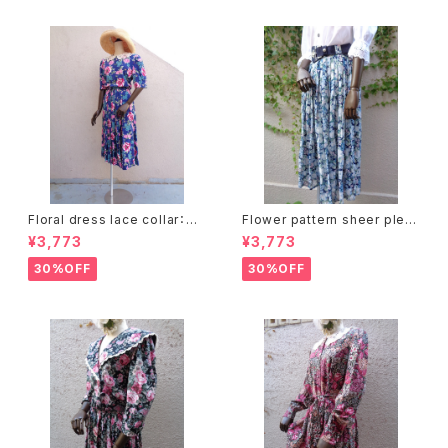
Floral dress lace collar：花
Flower pattern sheer pleat
柄ワンピース レース襟
s skirt ベルト付き 花柄 シアー
¥3,773
¥3,773
プリーツ スカート
30%OFF
30%OFF