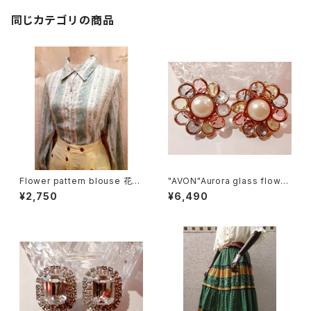
同じカテゴリの商品
Flower pattern blouse 花柄
"AVON"Aurora glass flower
ブラウス
motif earrings オーロラガラ
¥2,750
¥6,490
ス フラワーモチーフ イヤリング