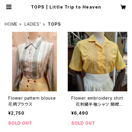
TOPS | Little Trip to Heaven
HOME
LADIES'
TOPS
Flower pattern blouse
Flower embroidery shirt
花柄ブラウス
花刺繍半袖シャツ 開襟シ
ャツ
¥2,750
¥6,490
SOLD OUT
SOLD OUT