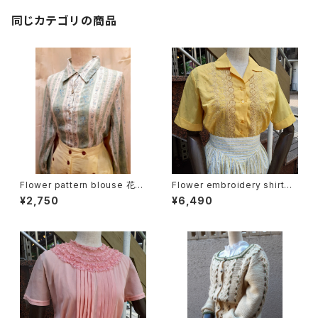
同じカテゴリの商品
Flower pattern blouse 花柄
Flower embroidery shirt
ブラウス
花刺繍半袖シャツ 開襟シャツ
¥2,750
¥6,490