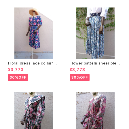
Floral dress lace collar：花
Flower pattern sheer pleat
柄ワンピース レース襟
s skirt ベルト付き 花柄 シアー
¥3,773
¥3,773
プリーツ スカート
30%OFF
30%OFF