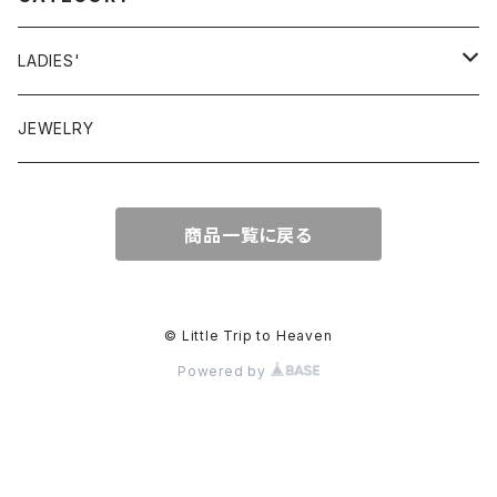
LADIES'
VINTAGE
JEWELRY
GUNNESAX
TOPS
商品一覧に戻る
DRESS
BOTTOMS
© Little Trip to Heaven
Powered by
OTHER
BAG