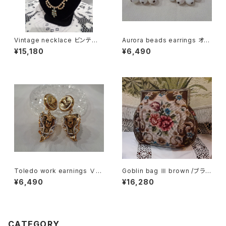
Vintage necklace ビンテー
Aurora beads earrings オー
ジネックレス
ロラ ビーズ イヤリング
¥15,180
¥6,490
Toledo work earnings Ⅴ
Goblin bag Ⅲ brown /ブラウ
"Face" トレドワーク イヤリン
ン
¥6,490
¥16,280
グ Ⅴ "フェイス"
CATEGORY