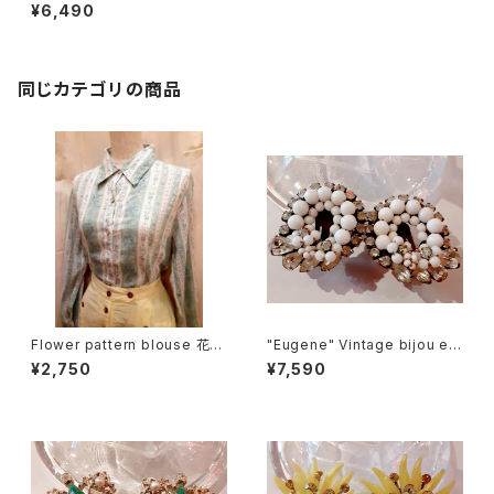
d collar jacket ゴブラン 花柄
¥6,490
スタンドカラー ジャケット
同じカテゴリの商品
Flower pattern blouse 花柄
"Eugene" Vintage bijou ear
ブラウス
rings ユージーン ビジュー イ
¥2,750
¥7,590
ヤリング