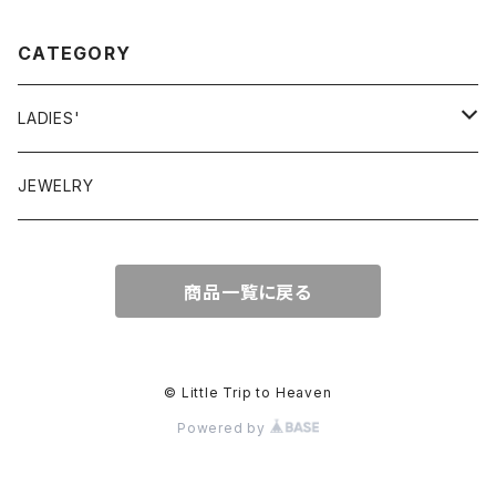
CATEGORY
LADIES'
VINTAGE
JEWELRY
GUNNESAX
TOPS
商品一覧に戻る
DRESS
BOTTOMS
© Little Trip to Heaven
Powered by
OTHER