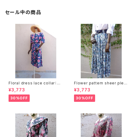
セール中の商品
Floral dress lace collar：花
Flower pattern sheer pleat
柄ワンピース レース襟
s skirt ベルト付き 花柄 シアー
¥3,773
¥3,773
プリーツ スカート
30%OFF
30%OFF