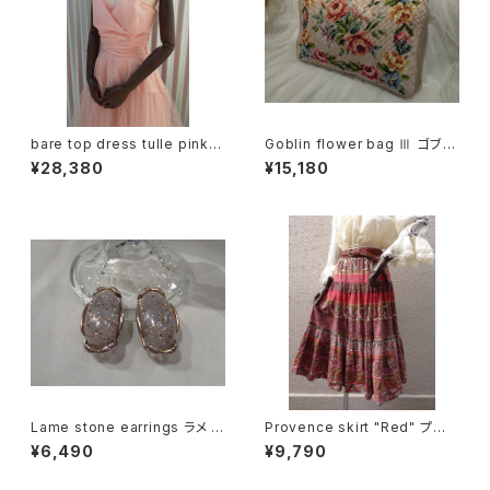
bare top dress tulle pink/
Goblin flower bag Ⅲ ゴブラ
ベアトップワンピース ピンク
ン 花柄 バッグ Ⅲ
¥28,380
¥15,180
Lame stone earrings ラメ ス
Provence skirt "Red" プロ
トーンモチーフ イヤリング
ヴァンス スカート "レッド"
¥6,490
¥9,790