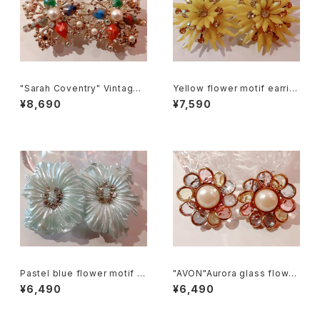
"Sarah Coventry" Vintage
Yellow flower motif earrin
earrings サラ・コベントリー ヴ
gs イエロー フラワーモチーフ
¥8,690
¥7,590
ィンテージ イヤリング
イヤリング
Pastel blue flower motif e
"AVON"Aurora glass flower
arrings パステルブルー フラ
motif earrings オーロラガラ
¥6,490
¥6,490
ワーモチーフ イヤリング
ス フラワーモチーフ イヤリング