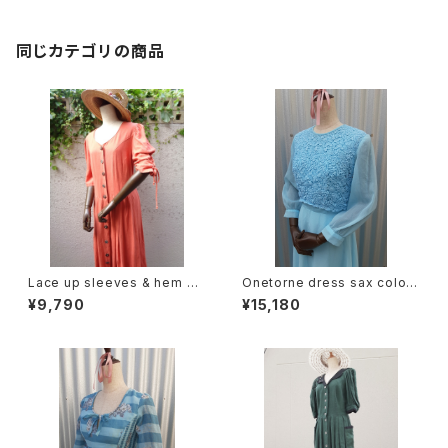
同じカテゴリの商品
Lace up sleeves & hem dr
Onetorne dress sax color/
ess レースアップ スリーブ &
ワンカラーシフォンワンピース
¥9,790
¥15,180
ヘム 半袖 ワンピース
サックス