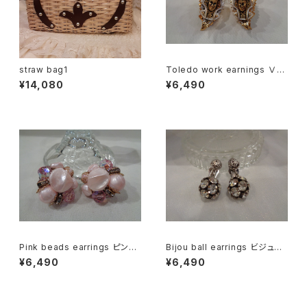
straw bag1
Toledo work earnings Ⅴ
"Face" トレドワーク イヤリン
¥14,080
¥6,490
グ Ⅴ "フェイス"
Pink beads earrings ピンク
Bijou ball earrings ビジュー
ビーズ イヤリング
ボール イヤリング
¥6,490
¥6,490