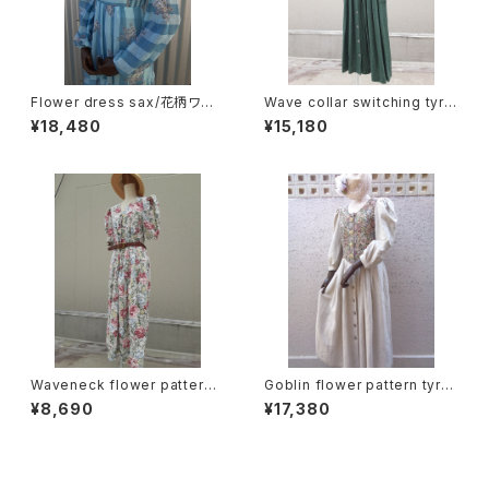
Flower dress sax/花柄ワン
Wave collar switching tyrol
ピース サックス
ean Dress ウェーブカラー
¥18,480
¥15,180
切り替え チロリアン ワンピ
ース
Waveneck flower pattern t
Goblin flower pattern tyrol
yrolean Dress ウェーブネッ
ean dress ゴブラン 花柄 チロ
¥8,690
¥17,380
ク 花柄 チロリアン ワンピ
リアン ワンピース
ース