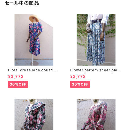
セール中の商品
Floral dress lace collar：花
Flower pattern sheer pleat
柄ワンピース レース襟
s skirt ベルト付き 花柄 シアー
¥3,773
¥3,773
プリーツ スカート
30%OFF
30%OFF