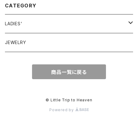
CATEGORY
LADIES'
VINTAGE
JEWELRY
GUNNESAX
TOPS
商品一覧に戻る
DRESS
BOTTOMS
© Little Trip to Heaven
Powered by
OTHER
BAG