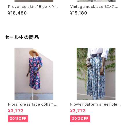
Provence skirt "Blue × Yell
Vintage necklace ビンテー
ow" プロヴァンス スカート "ブ
ジネックレス
¥18,480
¥15,180
ルー × イエロー"
セール中の商品
Floral dress lace collar：花
Flower pattern sheer pleat
柄ワンピース レース襟
s skirt ベルト付き 花柄 シアー
¥3,773
¥3,773
プリーツ スカート
30%OFF
30%OFF