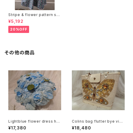
Stripe & flower pattern ski
rt ストライプ 花柄 スカート
¥5,192
20%OFF
その他の商品
Lightblue flower dress hat
Colins bag flutter bye vint
ライトブルー ドレスハット
age コリンズ バッグ 蝶
¥17,380
¥18,480