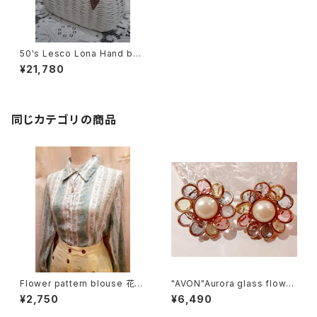
50's Lesco Lona Hand bag
ビニールハンドバッグ
¥21,780
同じカテゴリの商品
Flower pattern blouse 花柄
"AVON"Aurora glass flower
ブラウス
motif earrings オーロラガラ
¥2,750
¥6,490
ス フラワーモチーフ イヤリング