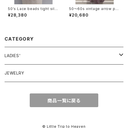
50's Lace beads tight silh
50〜60s vintage arrow pat
ouette dress レースビーズタ
tern flare skirt 50〜60年代
¥28,380
¥20,680
イトワンピース
ヴィンテージ アロー柄 フレアス
カート
CATEGORY
LADIES'
VINTAGE
JEWELRY
GUNNESAX
TOPS
商品一覧に戻る
DRESS
BOTTOMS
© Little Trip to Heaven