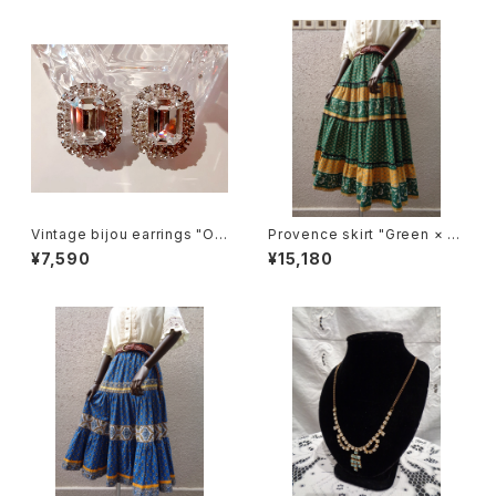
Vintage bijou earrings "Ov
Provence skirt "Green × Y
al shape" ビジュー オーバル
ellow" プロヴァンス スカート
¥7,590
¥15,180
型 イヤリング
"グリーン × イエロー"