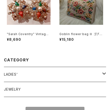
"Sarah Coventry" Vintage
Goblin flower bag Ⅲ ゴブラ
earrings サラ・コベントリー ヴ
ン 花柄 バッグ Ⅲ
¥8,690
¥15,180
ィンテージ イヤリング
CATEGORY
LADIES'
VINTAGE
JEWELRY
GUNNESAX
TOPS