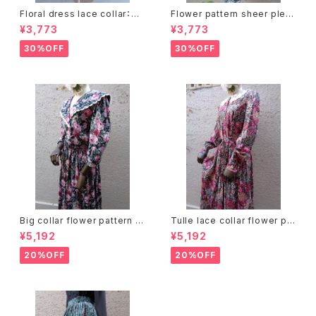
Floral dress lace collar：花
Flower pattern sheer pleat
柄ワンピース レース襟
s skirt ベルト付き 花柄 シアー
¥3,773
¥3,773
プリーツ スカート
30%OFF
30%OFF
Big collar flower pattern dr
Tulle lace collar flower pat
ess ビッグカラー 花柄 ワンピ
tern dress チュールレースカラ
¥5,192
¥5,192
ース
ー 花柄 ワンピース
20%OFF
20%OFF