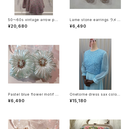
50〜60s vintage arrow pat
Lame stone earrings ラメ ス
tern flare skirt 50〜60年代
トーンモチーフ イヤリング
¥20,680
¥6,490
ヴィンテージ アロー柄 フレアス
カート
Pastel blue flower motif e
Onetorne dress sax color/
arrings パステルブルー フラ
ワンカラーシフォンワンピース
¥6,490
¥15,180
ワーモチーフ イヤリング
サックス