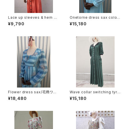
Lace up sleeves & hem dr
Onetorne dress sax color/
ess レースアップ スリーブ &
ワンカラーシフォンワンピース
¥9,790
¥15,180
ヘム 半袖 ワンピース
サックス
Flower dress sax/花柄ワン
Wave collar switching tyrol
ピース サックス
ean Dress ウェーブカラー
¥18,480
¥15,180
切り替え チロリアン ワンピ
ース