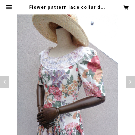
Flower pattern lace collar dre
ss fish tail/花柄レース襟付きワン
ピース | Little Trip to Heaven