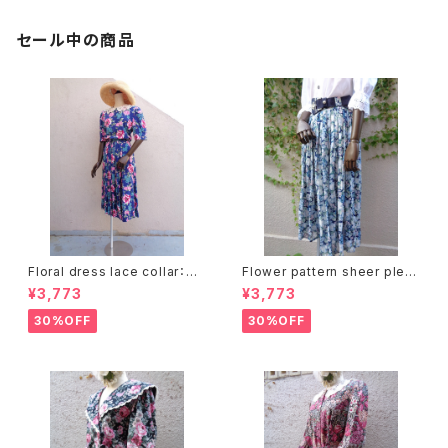
セール中の商品
Floral dress lace collar：花
Flower pattern sheer pleat
柄ワンピース レース襟
s skirt ベルト付き 花柄 シアー
¥3,773
¥3,773
プリーツ スカート
30%OFF
30%OFF