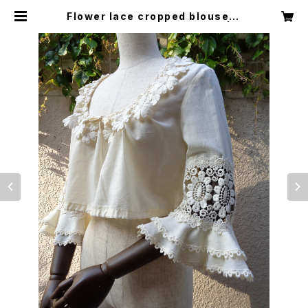
Flower lace cropped blouse フ
ラワーレース クロップド ブラウス | L
ittle Trip to Heaven