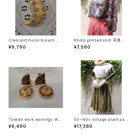
Crescent moon broach 三
Photo printed shirt 写真 プ
日月型ブローチ
リント 半袖 シャツ
¥9,790
¥7,590
Toledo work earnings Ⅶ
50〜60s vintage plant patt
"Fan & Hat" トレドワーク イヤ
ern pleats skirt 50〜60年代
¥6,490
¥17,380
リング Ⅶ "扇 & 帽子"
ヴィンテージ 植物柄 プリーツス
カート