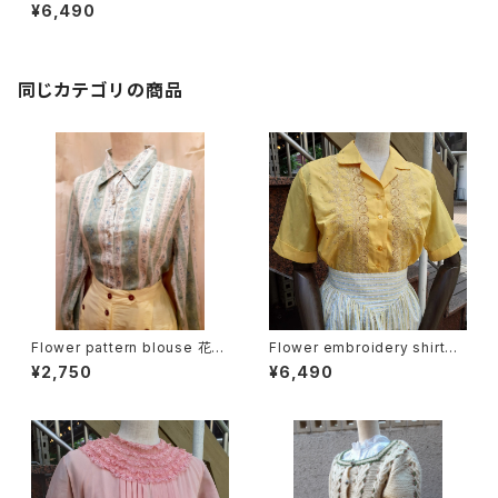
e フラワーレース クロップド ブ
¥6,490
ラウス
同じカテゴリの商品
Flower pattern blouse 花柄
Flower embroidery shirt
ブラウス
花刺繍半袖シャツ 開襟シャツ
¥2,750
¥6,490