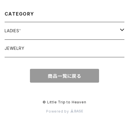
CATEGORY
LADIES'
VINTAGE
JEWELRY
GUNNESAX
TOPS
商品一覧に戻る
DRESS
BOTTOMS
© Little Trip to Heaven
Powered by
OTHER