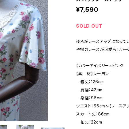
¥7,590
SOLD OUT
後ろがレースアップになって
や襟のレースが可愛らしい一
【カラーアイボリー×ピンク
【素 材】レーヨン
着丈：126cm
肩幅：42cm
身幅：96cm
ウエスト：66cm〜(レースア
スカート丈：86cm
袖丈：22cm