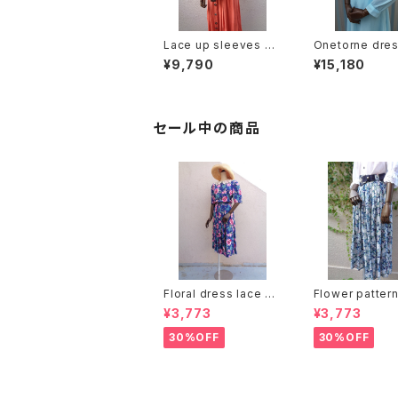
Lace up sleeves &
Onetorne dres
hem dress レースアッ
color/ワンカラ
¥9,790
¥15,180
プ スリーブ & ヘム 半
ンワンピース サ
袖 ワンピース
セール中の商品
Floral dress lace co
Flower patter
llar：花柄ワンピース レ
er pleats ski
¥3,773
¥3,773
ース襟
付き 花柄 シアー
ツ スカート
30%OFF
30%OFF