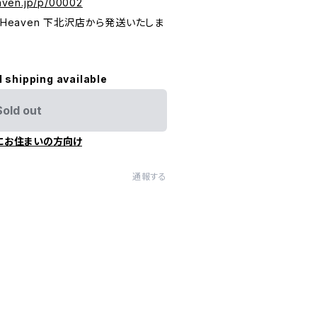
eaven.jp/p/00002
 To Heaven 下北沢店から発送いたしま
l shipping available
Sold out
にお住まいの方向け
通報する