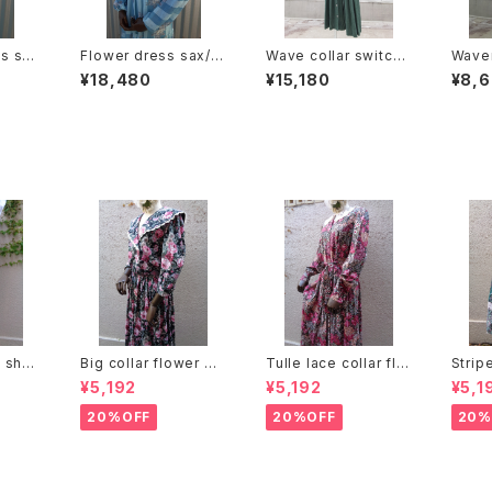
s sax
Flower dress sax/花
Wave collar switchi
Wave
ーシフォ
柄ワンピース サックス
ng tyrolean Dress
atter
¥18,480
¥15,180
¥8,
ックス
ウェーブカラー 切り替
s ウ
え チロリアン ワンピ
柄 チ
ース
ピース
n she
Big collar flower pa
Tulle lace collar flo
Strip
rt ベルト
ttern dress ビッグカラ
wer pattern dress
ern 
¥5,192
¥5,192
¥5,1
 プリー
ー 花柄 ワンピース
チュールレースカラー
柄 ス
花柄 ワンピース
20%OFF
20%OFF
20%