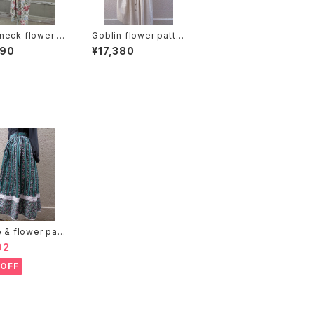
neck flower p
Goblin flower patte
n tyrolean Dres
rn tyrolean dress ゴ
690
¥17,380
ェーブネック 花
ブラン 花柄 チロリアン
ロリアン ワン
ワンピース
e & flower patt
skirt ストライプ 花
92
カート
OFF