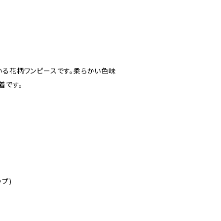
いる花柄ワンピースです。柔らかい色味
着です。
ップ)