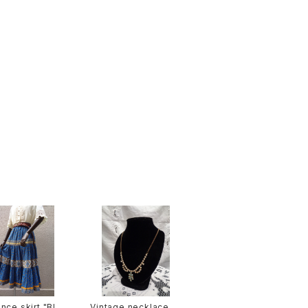
nce skirt "Blu
Vintage necklace ビ