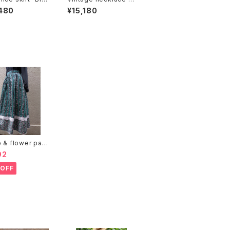
Yellow" プロヴァ
ンテージネックレス
480
¥15,180
スカート "ブルー ×
ー"
e & flower patt
skirt ストライプ 花
92
カート
OFF