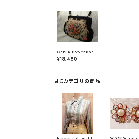
Goblin flower bag
Ⅰ ゴブラン 花柄 バッグ
¥18,480
Ⅰ
同じカテゴリの商品
Flower pattern blou
"AVON"Aurora 