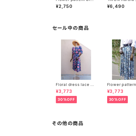
se 花柄ブラウス
flower motif e
¥2,750
¥6,490
s オーロラガラス
ーモチーフ イヤ
セール中の商品
Floral dress lace co
Flower patter
llar：花柄ワンピース レ
er pleats ski
¥3,773
¥3,773
ース襟
付き 花柄 シアー
ツ スカート
30%OFF
30%OFF
その他の商品