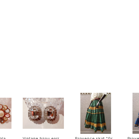
glass
Vintage bijou earrin
Provence skirt "Gre
Prove