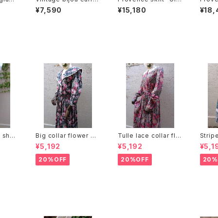
arring
gs "Oval shape" ビ
en × Yellow" プロヴ
e × 
¥7,590
¥15,180
¥18,
 フラワ
ジュー オーバル型 イヤ
ァンス スカート "グリー
ンス 
リング
リング
ン × イエロー"
イエロ
n she
Big collar flower pa
Tulle lace collar flo
Strip
rt ベルト
ttern dress ビッグカラ
wer pattern dress
ern 
¥5,192
¥5,192
¥5,1
 プリー
ー 花柄 ワンピース
チュールレースカラー
柄 ス
花柄 ワンピース
20%OFF
20%OFF
20%