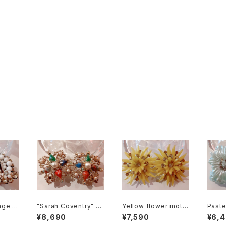
age bi
"Sarah Coventry" Vi
Yellow flower motif
Paste
ntage earrings サラ・
earrings イエロー フ
moti
¥8,690
¥7,590
¥6,
ヤリン
コベントリー ヴィンテー
ラワーモチーフ イヤリン
テルブ