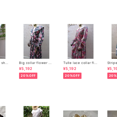
ジ イヤリング
グ
チーフ
n she
Big collar flower pa
Tulle lace collar flo
Strip
rt ベルト
ttern dress ビッグカラ
wer pattern dress
ern 
¥5,192
¥5,192
¥5,1
 プリー
ー 花柄 ワンピース
チュールレースカラー
柄 ス
花柄 ワンピース
20%OFF
20%OFF
20%