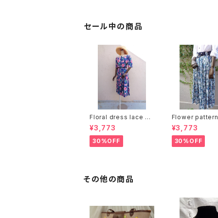
グ
セール中の商品
Floral dress lace co
Flower patter
llar：花柄ワンピース レ
er pleats ski
¥3,773
¥3,773
ース襟
付き 花柄 シアー
ツ スカート
30%OFF
30%OFF
その他の商品