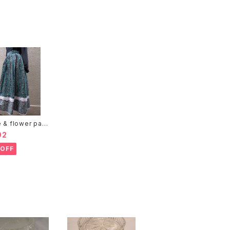
 イヤリング
ーモチーフ イヤリング
e & flower patt
skirt ストライプ 花
92
カート
OFF