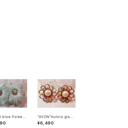
l blue flower
"AVON"Aurora glass
f earrings パス
flower motif earring
490
¥6,490
ルー フラワーモ
s オーロラガラス フラワ