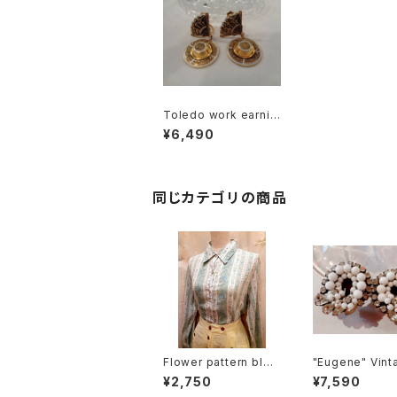
Toledo work earnin
gs Ⅶ "Fan & Hat" ト
¥6,490
レドワーク イヤリング
Ⅶ "扇 & 帽子"
同じカテゴリの商品
Flower pattern blou
"Eugene" Vint
se 花柄ブラウス
jou earrings ユージ
¥2,750
¥7,590
ーン ビジュー イ