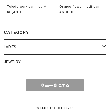
Toledo work earnings Ⅴ
Orange flower motif earrin
"Face" トレドワーク イヤリン
gs オレンジ 花モチーフ イヤリ
¥6,490
¥6,490
グ Ⅴ "フェイス"
ング
CATEGORY
LADIES'
VINTAGE
JEWELRY
GUNNESAX
TOPS
商品一覧に戻る
DRESS
BOTTOMS
© Little Trip to Heaven