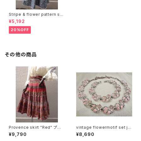
Stripe & flower pattern ski
rt ストライプ 花柄 スカート
¥5,192
20%OFF
その他の商品
Provence skirt "Red" プロ
vintage flowermotif set je
ヴァンス スカート "レッド"
welry フラワーモチーフ ネック
¥9,790
¥8,690
レス&ブレスレットセット