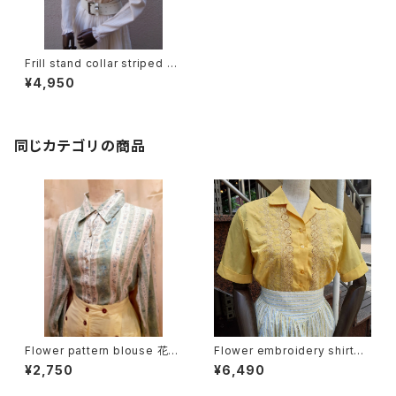
Frill stand collar striped bl
ouse フリル スタンドカラー ス
¥4,950
トライプ ブラウス
同じカテゴリの商品
Flower pattern blouse 花柄
Flower embroidery shirt
ブラウス
花刺繍半袖シャツ 開襟シャツ
¥2,750
¥6,490