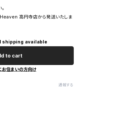
い。
 To Heaven 高円寺店から発送いたしま
l shipping available
d to cart
にお住まいの方向け
通報する