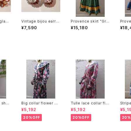
glass
Vintage bijou earrin
Provence skirt "Gre
Prove
arring
gs "Oval shape" ビ
en × Yellow" プロヴ
e × 
¥7,590
¥15,180
¥18,
 フラワ
ジュー オーバル型 イヤ
ァンス スカート "グリー
ンス 
リング
リング
ン × イエロー"
イエロ
n she
Big collar flower pa
Tulle lace collar flo
Strip
rt ベルト
ttern dress ビッグカラ
wer pattern dress
ern 
¥5,192
¥5,192
¥5,1
 プリー
ー 花柄 ワンピース
チュールレースカラー
柄 ス
花柄 ワンピース
20%OFF
20%OFF
20%