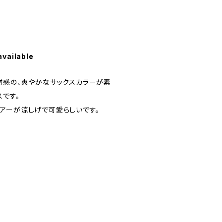
available
材感の、爽やかなサックスカラーが素
スです。
アーが涼しげで可愛らしいです。