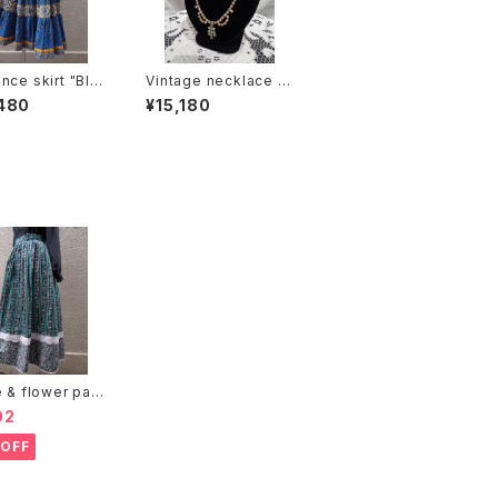
nce skirt "Blu
Vintage necklace ビ
Yellow" プロヴァ
ンテージネックレス
480
¥15,180
スカート "ブルー ×
ー"
e & flower patt
skirt ストライプ 花
92
カート
OFF