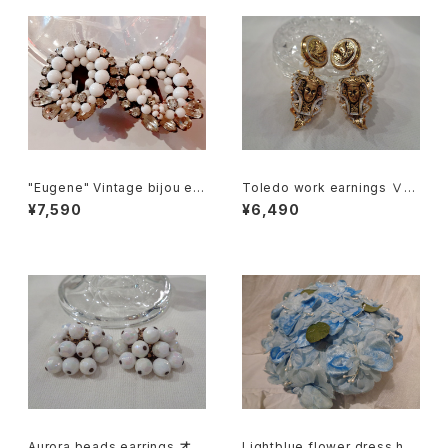
"Eugene" Vintage bijou ear
Toledo work earnings Ⅴ
rings ユージーン ビジュー イ
"Face" トレドワーク イヤリン
¥7,590
¥6,490
ヤリング
グ Ⅴ "フェイス"
Aurora beads earrings オー
Lightblue flower dress hat