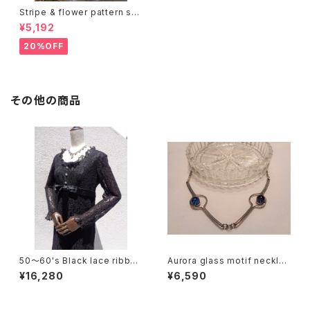
Stripe & flower pattern ski
rt ストライプ 花柄 スカート
¥5,192
20%OFF
その他の商品
50〜60's Black lace ribbon
Aurora glass motif necklac
dress ブラックレースリボンワ
e Ⅱ オーロラ ガラス モチーフ
¥16,280
¥6,590
ンピース
ネックレス Ⅱ