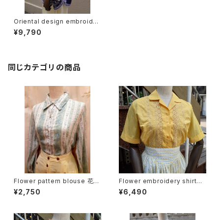
Oriental design embroider
y shirt オリエンタル デザイン
¥9,790
刺繍 シャツ
同じカテゴリの商品
Flower pattern blouse 花柄
Flower embroidery shirt
ブラウス
花刺繍半袖シャツ 開襟シャツ
¥2,750
¥6,490