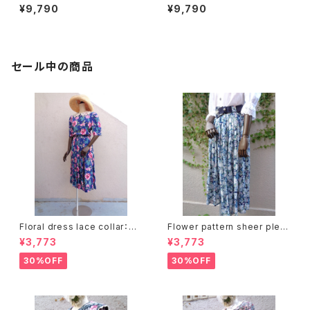
ワイトブラウス花刺繍 Ⅱ
ワイトブラウス花刺繍 Ⅰ
¥9,790
¥9,790
セール中の商品
Floral dress lace collar：花
Flower pattern sheer pleat
柄ワンピース レース襟
s skirt ベルト付き 花柄 シアー
¥3,773
¥3,773
プリーツ スカート
30%OFF
30%OFF