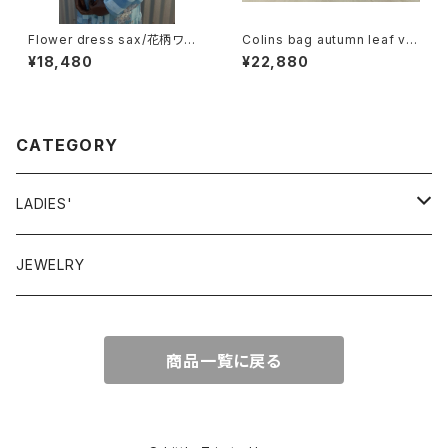
Flower dress sax/花柄ワン
Colins bag autumn leaf vin
ピース サックス
tage コリンズ バッグ オータム
¥18,480
¥22,880
リーフ
CATEGORY
LADIES'
VINTAGE
JEWELRY
GUNNESAX
TOPS
商品一覧に戻る
DRESS
BOTTOMS