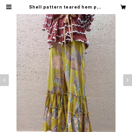
Shell pattern teared hem pan
ts シェル柄 裾 ティアード パンツ | L
ittle Trip to Heaven