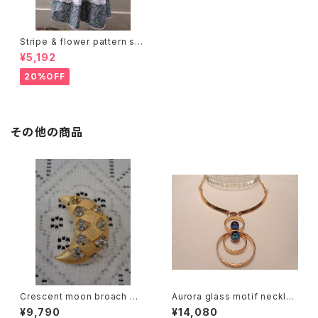
Stripe & flower pattern ski
rt ストライプ 花柄 スカート
¥5,192
20%OFF
その他の商品
Crescent moon broach 三
Aurora glass motif necklac
日月型ブローチ
e Ⅲ オーロラ ガラス モチーフ
¥9,790
¥14,080
ネックレス Ⅲ