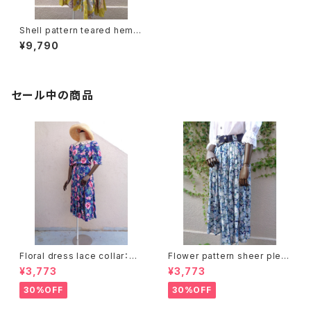
Shell pattern teared hem p
ants シェル柄 裾 ティアード パ
¥9,790
ンツ
セール中の商品
Floral dress lace collar：花
Flower pattern sheer pleat
柄ワンピース レース襟
s skirt ベルト付き 花柄 シアー
¥3,773
¥3,773
プリーツ スカート
30%OFF
30%OFF