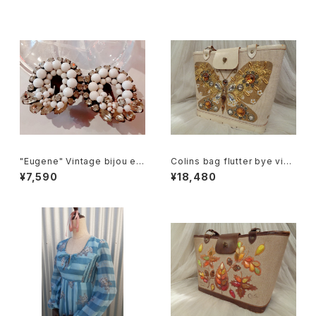
"Eugene" Vintage bijou ear
Colins bag flutter bye vint
rings ユージーン ビジュー イ
age コリンズ バッグ 蝶
¥7,590
¥18,480
ヤリング