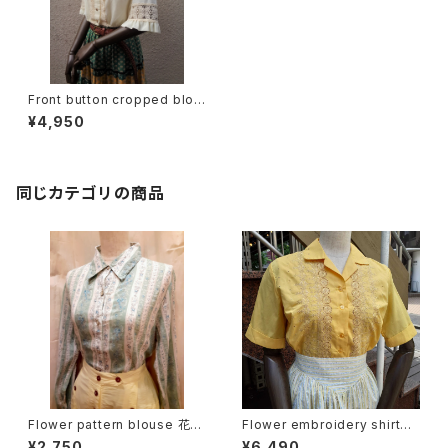
Front button cropped blou
se フロントボタン クロップド ブ
¥4,950
ラウス
同じカテゴリの商品
Flower pattern blouse 花柄
Flower embroidery shirt
ブラウス
花刺繍半袖シャツ 開襟シャツ
¥2,750
¥6,490