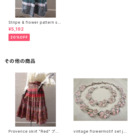
Stripe & flower pattern ski
rt ストライプ 花柄 スカート
¥5,192
20%OFF
その他の商品
Provence skirt "Red" プロ
vintage flowermotif set je
ヴァンス スカート "レッド"
welry フラワーモチーフ ネック