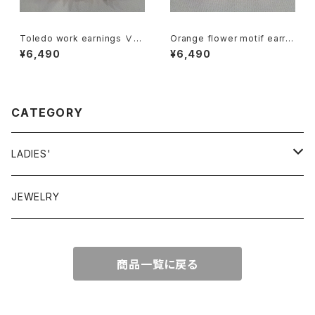
Toledo work earnings Ⅴ
Orange flower motif earrin
"Face" トレドワーク イヤリン
gs オレンジ 花モチーフ イヤリ
¥6,490
¥6,490
グ Ⅴ "フェイス"
ング
CATEGORY
LADIES'
VINTAGE
JEWELRY
GUNNESAX
TOPS
商品一覧に戻る
DRESS