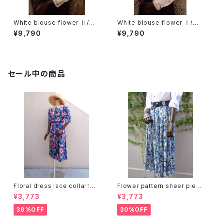
White blouse flower Ⅱ/ホ
White blouse flower Ⅰ/ホ
ワイトブラウス花刺繍 Ⅱ
ワイトブラウス花刺繍 Ⅰ
¥9,790
¥9,790
セール中の商品
Floral dress lace collar：花
Flower pattern sheer pleat
柄ワンピース レース襟
s skirt ベルト付き 花柄 シアー
¥3,773
¥3,773
プリーツ スカート
30%OFF
30%OFF