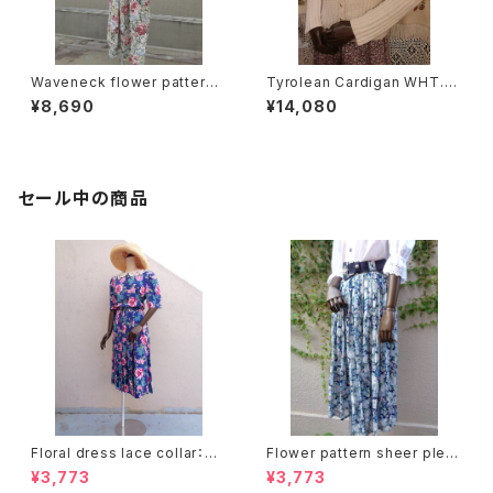
Waveneck flower pattern t
Tyrolean Cardigan WHT.fl
yrolean Dress ウェーブネッ
owerembroidery/チロリアン
¥8,690
¥14,080
ク 花柄 チロリアン ワンピ
カーディガン ホワイト、花刺繍
ース
セール中の商品
Floral dress lace collar：花
Flower pattern sheer pleat
柄ワンピース レース襟
s skirt ベルト付き 花柄 シアー
¥3,773
¥3,773
プリーツ スカート