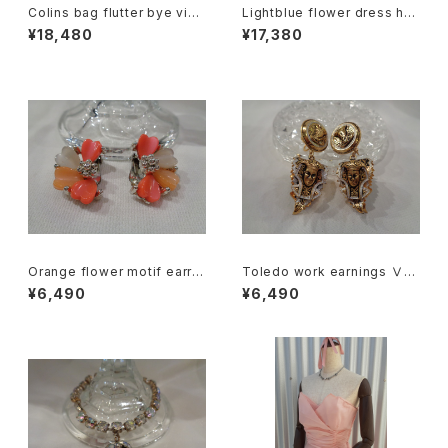
Colins bag flutter bye vint
Lightblue flower dress hat
age コリンズ バッグ 蝶
ライトブルー ドレスハット
¥18,480
¥17,380
Orange flower motif earrin
Toledo work earnings Ⅴ
gs オレンジ 花モチーフ イヤリ
"Face" トレドワーク イヤリン
¥6,490
¥6,490
ング
グ Ⅴ "フェイス"