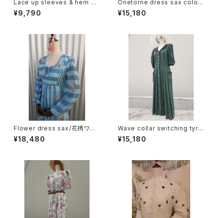
Lace up sleeves & hem dr
Onetorne dress sax color/
ess レースアップ スリーブ &
ワンカラーシフォンワンピース
¥9,790
¥15,180
ヘム 半袖 ワンピース
サックス
Flower dress sax/花柄ワン
Wave collar switching tyrol
ピース サックス
ean Dress ウェーブカラー
¥18,480
¥15,180
切り替え チロリアン ワンピ
ース