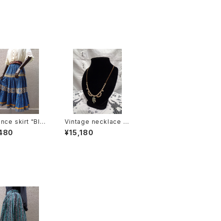
nce skirt "Blu
Vintage necklace ビ
Yellow" プロヴァ
ンテージネックレス
480
¥15,180
スカート "ブルー ×
ー"