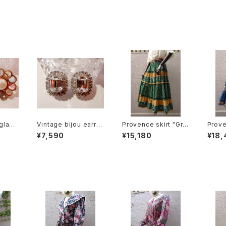
glass
Vintage bijou earrin
Provence skirt "Gre
Prove
arring
gs "Oval shape" ビ
en × Yellow" プロヴ
e × 
¥7,590
¥15,180
¥18,
 フラワ
ジュー オーバル型 イヤ
ァンス スカート "グリー
ンス 
リング
リング
ン × イエロー"
イエロ