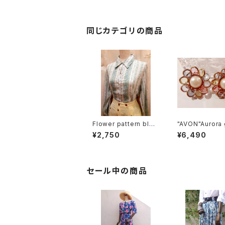
ンズ バッグ
同じカテゴリの商品
Flower pattern blou
"AVON"Aurora 
se 花柄ブラウス
flower motif e
¥2,750
¥6,490
s オーロラガラス
ーモチーフ イヤ
セール中の商品